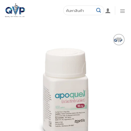
Skip
ค้นหา:
to
content
ADD TO
WISHLIST