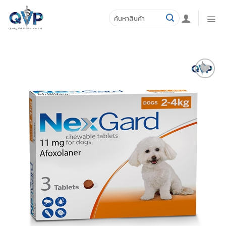
Skip
ค้นหา:
to
content
ADD TO
WISHLIST