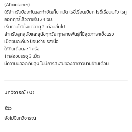
(Afoxolaner)
ใช้สำหรับป้องกันและกำจัดเห็บ หมัด ไรขี้เรื้อนเปียก ไรขี้เรื้อนแห้ง ไรหู
ออกฤทธิ์เร็วภายใน 24 ชม.
เริ่มทานได้ตั้งแต่อายุ 2 เดือนขึ้นไป
สำหรับลูกสุนัขและสุนัขทุกวัย ทุกสายพันธุ์ที่มีสุขภาพแข็งแรง
เม็ดชนิดเคี้ยว ป้อนง่าย รสเนื้อ
ให้กินเดือนละ 1 ครั้ง
1 กล่องบรรจุ 3 เม็ด
มีความปลอดภัยสูง ไม่มีการสะสมของยายาวนานข้ามเดือน
บทวิจารณ์ (0)
รีวิว
ยังไม่มีบทวิจารณ์